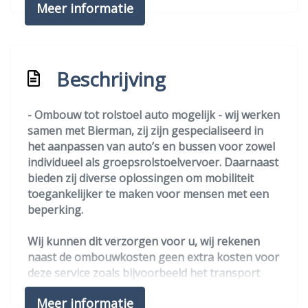
Isofix bevestiging voor kinderzitjes
Meer informatie
Keyless entry
Keyless start
Middenarmsteun voor
Beschrijving
Mistlampen voor
- Ombouw tot rolstoel auto mogelijk - wij werken
Park distance control
samen met Bierman, zij zijn gespecialiseerd in
Parkeersensor achter
het aanpassen van auto’s en bussen voor zowel
individueel als groepsrolstoelvervoer. Daarnaast
Parkeersensor voor
bieden zij diverse oplossingen om mobiliteit
Regensensor
toegankelijker te maken voor mensen met een
beperking.
Rijstrooksensor met correctie
Schakelpaddles
Wij kunnen dit verzorgen voor u, wij rekenen
naast de ombouwkosten geen extra kosten voor
Start/stop systeem
deze service zoals bijvoorbeeld het transport
Stuur multifunctioneel
van onze locatie naar Bierman en terug. Ook
Meer informatie
kunt u hier bij serieuze interesse passen met uw
Stuur verwarmd