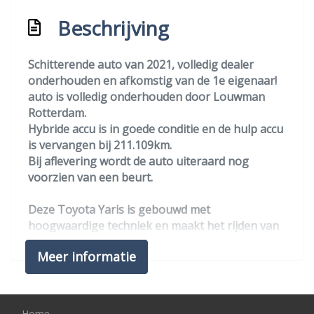
Navigatiesysteem full map
Beschrijving
Rijstrooksensor
Schitterende auto van 2021, volledig dealer
Sportvelgen
onderhouden en afkomstig van de 1e eigenaar!
Stuur multifunctioneel
auto is volledig onderhouden door Louwman
Rotterdam.
Verkeersbord detectie
Hybride accu is in goede conditie en de hulp accu
Volledig digitaal instrumentenpaneel
is vervangen bij 211.109km.
Bij aflevering wordt de auto uiteraard nog
Overige
voorzien van een beurt.
Anti blokkeer systeem
Deze Toyota Yaris is gebouwd met
Autonomous emergency braking
hoogwaardige techniek en maakt het rijden van
lange ritten, maar ook korte stukjes, tot een
Bestuurdersairbag
Meer informatie
feestje. Deze Toyota Yaris is voorzien van zowel
Bluetooth
een elektromotor als een verbrandingsmotor.
Ideale combi! Verder is de Toyota uitgerust met:
Bots herkenning en activatie
16 inch lichtmetalen velgen, LED koplampen,
Home