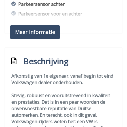
Parkeersensor achter
Parkeersensor voor en achter
Trekhaak
Meer informatie
Interieur
Airco
Armsteun voor
Beschrijving
Bestuurdersstoel in hoogte verstelbaar
Afkomstig van 1e eigenaar. vanaf begin tot eind
Buitentemperatuurmeter
Volkswagen dealer onderhouden.
Elektrische ramen voor
Stevig, robuust en vooruitstrevend in kwaliteit
Lederen bekleding
en prestaties. Dat is in een paar woorden de
Lederen interieur
onverwoestbare reputatie van Duitse
automerken. En terecht, ook in dit geval.
Lendesteun(en) verstelbaar
Volkswagen-rijders weten het: een VW is
Middenarmsteun voor