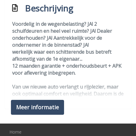
Centrale vergrendeling met
Beschrijving
afstandsbediening
Dakrails
Voordelig in de wegenbelasting? JA! 2
Kleur wit
schuifdeuren en heel veel ruimte? JA! Dealer
onderhouden? JA! Aantrekkelijk voor de
Mistlampen voor
ondernemer in de binnenstad? JA!
Parkeersensor achter
werkelijk waar een schitterende bus betreft
afkomstig van de 1e eigenaar...
Trekhaak
12 maanden garantie + onderhoudsbeurt + APK
Verwarmde voorruit
voor aflevering inbegrepen.
Zijschuifdeur links
Van uw nieuwe auto verlangt u rijplezier, maar
Zijschuifdeur rechts
ook optimaal comfort en veiligheid. Daarom is de
Ford Transit Connect de auto die u zoekt. Deze
Overige
Meer informatie
auto is bijna nieuw, ondanks dat hij uit 2019
komt; hij heeft slechts 15619 kilometer afgelegd.
Aanhanger assistent
De aandrijving van deze Ford wordt verzorgd
Anti blokkeer systeem
door een driecilinder benzinemotor en een
Home
handgeschakelde versnellingsbak met 6