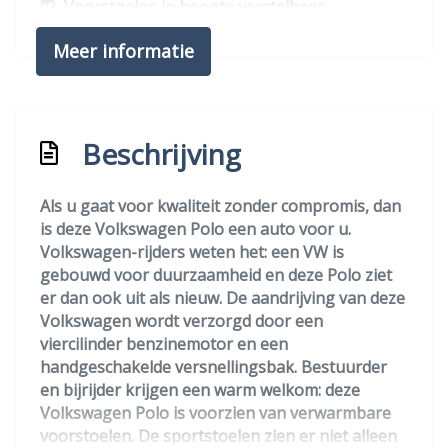
Voorstoelen in hoogte verstelbaar
Voorstoelen verwarmd
Meer informatie
Exterieur
Achterruitwisser
Beschrijving
Buitenspiegels elektrisch verstel- en
verwarmbaar
Als u gaat voor kwaliteit zonder compromis, dan
Buitenspiegels elektrisch verstelbaar
is deze Volkswagen Polo een auto voor u.
Volkswagen-rijders weten het: een VW is
Buitenspiegels verwarmbaar
gebouwd voor duurzaamheid en deze Polo ziet
Centrale vergrendeling
er dan ook uit als nieuw. De aandrijving van deze
Volkswagen wordt verzorgd door een
Centrale vergrendeling met
viercilinder benzinemotor en een
afstandsbediening
handgeschakelde versnellingsbak. Bestuurder
Extra getint glas achter
en bijrijder krijgen een warm welkom: deze
Volkswagen Polo is voorzien van verwarmbare
Koplampreiniging
voorstoelen. De sportstoelen zien er niet alleen