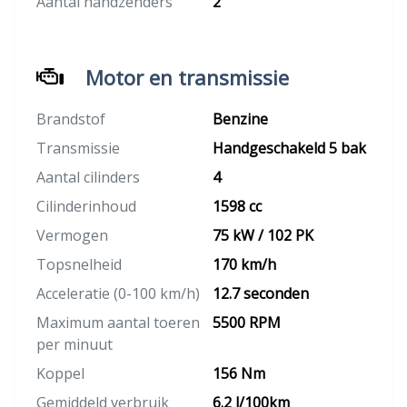
Aantal handzenders
2
Motor en transmissie
Brandstof
Benzine
Transmissie
Handgeschakeld 5 bak
Aantal cilinders
4
Cilinderinhoud
1598 cc
Vermogen
75 kW / 102 PK
Topsnelheid
170 km/h
Acceleratie (0-100 km/h)
12.7 seconden
Maximum aantal toeren
5500 RPM
per minuut
Koppel
156 Nm
Gemiddeld verbruik
6.2 l/100km