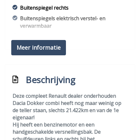
Buitenspiegel rechts
Buitenspiegels elektrisch verstel- en
verwarmbaar
Buitenspiegels elektrisch verstelbaar
Meer informatie
Bumpers in carrosseriekleur
Centrale vergrendeling met
afstandsbediening
Dakrails
Beschrijving
Getint glas
Deze compleet Renault dealer onderhouden
Mistlampen voor
Dacia Dokker combi heeft nog maar weinig op
Zijschuifdeur links
de teller staan, slechts 21.422km en van de 1e
eigenaar!
Zijschuifdeur rechts
Hij heeft een benzinemotor en een
Overige
handgeschakelde versnellingsbak. De
schuifdeuren links en rechts bij het