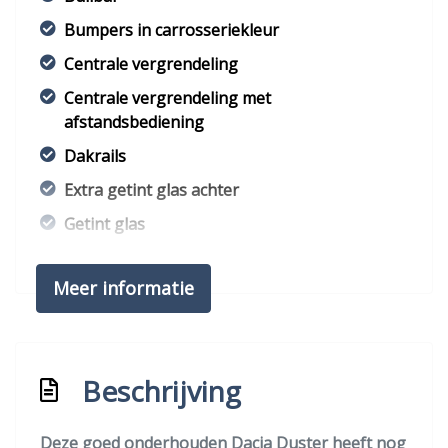
Bumpers in carrosseriekleur
Centrale vergrendeling
Centrale vergrendeling met
afstandsbediening
Dakrails
Extra getint glas achter
Getint glas
Lichtmetalen velgen 16"
Meer informatie
Park distance control
Parkeersensor achter
Interieur
Beschrijving
Achterbank in delen neerklapbaar
Deze goed onderhouden Dacia Duster heeft nog
Airco