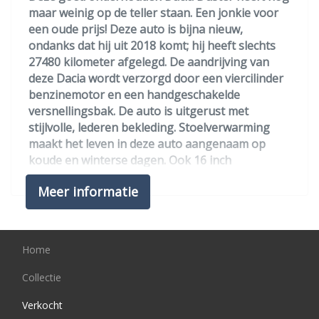
maar weinig op de teller staan. Een jonkie voor
Bestuurdersstoel in hoogte verstelbaar
een oude prijs! Deze auto is bijna nieuw,
ondanks dat hij uit 2018 komt; hij heeft slechts
Elektrische ramen achter
27480 kilometer afgelegd. De aandrijving van
Elektrische ramen voor
deze Dacia wordt verzorgd door een viercilinder
benzinemotor en een handgeschakelde
Lederen bekleding
versnellingsbak. De auto is uitgerust met
Middenarmsteun voor
stijlvolle, lederen bekleding. Stoelverwarming
maakt het leven in deze auto aangenaam op
Stuur leder
koude en winterse dagen. Ook 16 inch
Stuurbekrachtiging
lichtmetalen velgen, bullbar, aluminium
Meer informatie
dakrailing, donker getint glas achter, in delen
Voorstoelen verwarmd
neerklapbare achterbank en elektrisch
Overige
bedienbare en verwarmde buitenspiegels zijn
aan boord.
Home
Anti blokkeer systeem
Twijfelen hoeveel ruimte u achter de auto heeft?
Collectie
Anti doorslip regeling
Met de achteruitrijcamera weet u altijd hoeveel
Bestuurdersairbag
Verkocht
centimeter! Van A naar B zonder omwegen: altijd