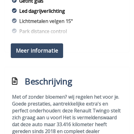
Getint glas
Led dagrijverlichting
Lichtmetalen velgen 15"
Park distance control
Parkeersensor achter
Meer informatie
Premium kleur
Speciale kleur
Overige
Beschrijving
Anti blokkeer systeem
Met of zonder bloemen? wij regelen het voor je.
Anti doorslip regeling
Goede prestaties, aantrekkelijke extra's en
Bestuurdersairbag
perfect onderhouden: deze Renault Twingo stelt
zich graag aan u voor! Het is vermeldenswaard
Bluetooth
dat deze auto maar 33.416 kilometer heeft
Elektronisch stabiliteits programma
gereden sinds 2018 en compleet dealer