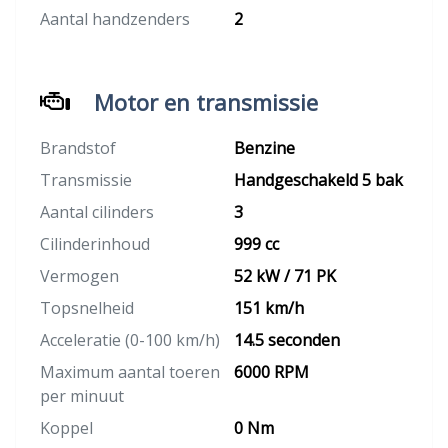
Aantal handzenders
2
Motor en transmissie
Brandstof
Benzine
Transmissie
Handgeschakeld 5 bak
Aantal cilinders
3
Cilinderinhoud
999 cc
Vermogen
52 kW / 71 PK
Topsnelheid
151 km/h
Acceleratie (0-100 km/h)
14.5 seconden
Maximum aantal toeren
6000 RPM
per minuut
Koppel
0 Nm