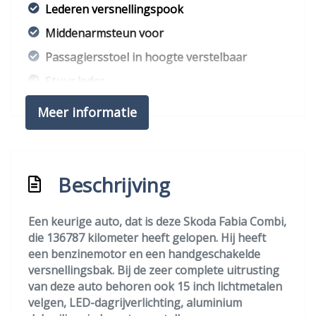
Lederen versnellingspook
Middenarmsteun voor
Passagiersstoel in hoogte verstelbaar
Stuur leder
Stuur verstelbaar
Meer informatie
Stuurbekrachtiging
Exterieur
Beschrijving
Achterruitwisser
Achterruitwisser en sproeier
Een keurige auto, dat is deze Skoda Fabia Combi,
die 136787 kilometer heeft gelopen. Hij heeft
Buitenspiegels elektrisch verstel- en
een benzinemotor en een handgeschakelde
verwarmbaar
versnellingsbak. Bij de zeer complete uitrusting
Buitenspiegels elektrisch verstelbaar
van deze auto behoren ook 15 inch lichtmetalen
velgen, LED-dagrijverlichting, aluminium
Buitenspiegels verwarmbaar