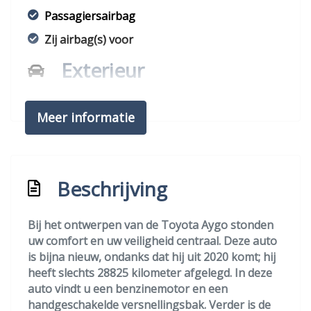
Passagiersairbag
Zij airbag(s) voor
Exterieur
Achterruitwisser
Meer informatie
Buitenspiegels elektrisch verstel- en
verwarmbaar
Buitenspiegels elektrisch verstelbaar
Beschrijving
Buitenspiegels in carrosseriekleur
Centrale vergrendeling
Bij het ontwerpen van de Toyota Aygo stonden
Centrale vergrendeling met
uw comfort en uw veiligheid centraal. Deze auto
afstandsbediening
is bijna nieuw, ondanks dat hij uit 2020 komt; hij
heeft slechts 28825 kilometer afgelegd. In deze
Led achterlichten
auto vindt u een benzinemotor en een
Led dagrijverlichting
handgeschakelde versnellingsbak. Verder is de