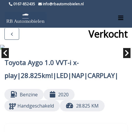
0167-852435
info@rbautomobielen.nl
Verkocht
Toyota Aygo 1.0 VVT-i x-
play|28.825km!|LED|NAP|CARPLAY|
Benzine
2020
Handgeschakeld
28.825 KM