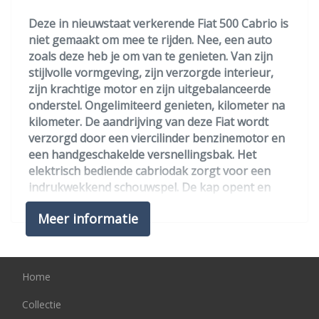
Bestuurdersairbag
Deze in nieuwstaat verkerende Fiat 500 Cabrio is
Elektronisch stabiliteits programma
niet gemaakt om mee te rijden. Nee, een auto
zoals deze heb je om van te genieten. Van zijn
Elektronische remkrachtverdeling
stijlvolle vormgeving, zijn verzorgde interieur,
Hoofd airbag(s) achter
zijn krachtige motor en zijn uitgebalanceerde
onderstel. Ongelimiteerd genieten, kilometer na
Hoofd airbag(s) voor
kilometer. De aandrijving van deze Fiat wordt
Knie airbag(s)
verzorgd door een viercilinder benzinemotor en
een handgeschakelde versnellingsbak. Het
Passagiersairbag
elektrisch bediende cabriodak zorgt voor een
Zij airbag(s) voor
indrukwekkend schouwspel. De kap opent en
sluit snel en geruisloos. U wordt in deze auto
Interieur
Meer informatie
ook getrakteerd op 16 inch lichtmetalen velgen,
in delen neerklapbare achterbank, elektrisch
Achterbank in delen neerklapbaar
verstelbare buitenspiegels, elektrisch
Airco
bedienbare ramen voor en start-stopsysteem.
Home
Bestuurdersstoel in hoogte verstelbaar
Het audiosysteem biedt glasheldere
Collectie
Elektrische ramen voor
geluidskwaliteit. U bedient dit veilig via het