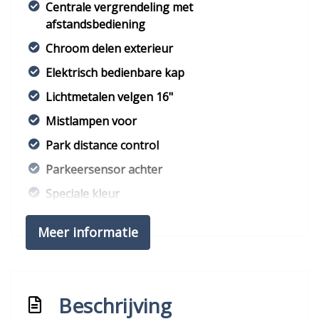
Centrale vergrendeling met
afstandsbediening
Chroom delen exterieur
Elektrisch bedienbare kap
Lichtmetalen velgen 16"
Mistlampen voor
Park distance control
Parkeersensor achter
Speciale kleur
Sportvelgen
Meer informatie
Overige
Anti blokkeer systeem
Beschrijving
Anti doorslip regeling