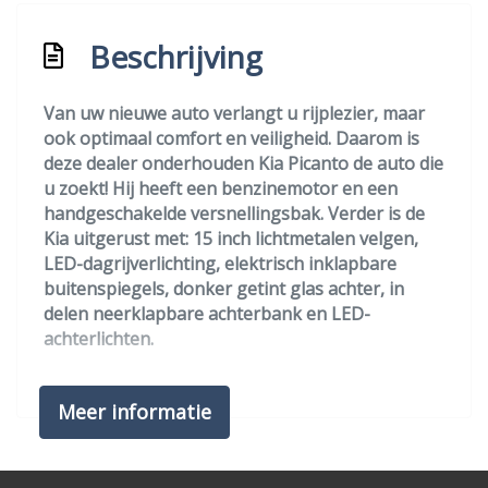
Sportvelgen
Beschrijving
Overige
Van uw nieuwe auto verlangt u rijplezier, maar
Anti blokkeer systeem
ook optimaal comfort en veiligheid. Daarom is
Anti doorslip regeling
deze dealer onderhouden Kia Picanto de auto die
u zoekt! Hij heeft een benzinemotor en een
Apple carplay/android auto
handgeschakelde versnellingsbak. Verder is de
Autonomous emergency braking
Kia uitgerust met: 15 inch lichtmetalen velgen,
LED-dagrijverlichting, elektrisch inklapbare
Bestuurdersairbag
buitenspiegels, donker getint glas achter, in
Bluetooth
delen neerklapbare achterbank en LED-
achterlichten.
Connected services
Elektronisch stabiliteits programma
Het digitale dashboard zorgt voor een super
Meer informatie
functionele display van reisinformatie. Soepel
Hoofd airbag(s) achter
inparkeren in de krapste parkeervakken. De
Hoofd airbag(s) voor
achteruitrijcamera maakt het mogelijk. Net als