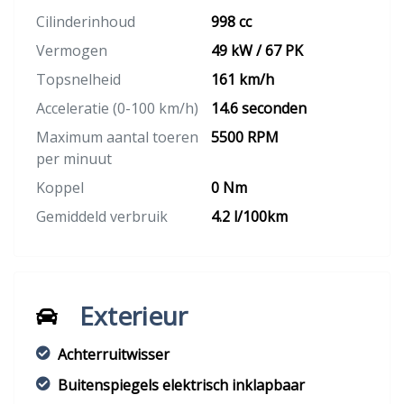
Cilinderinhoud
998 cc
Vermogen
49 kW / 67 PK
Topsnelheid
161 km/h
Acceleratie (0-100 km/h)
14.6 seconden
Maximum aantal toeren
5500 RPM
per minuut
Koppel
0 Nm
Gemiddeld verbruik
4.2 l/100km
Exterieur
Achterruitwisser
Buitenspiegels elektrisch inklapbaar