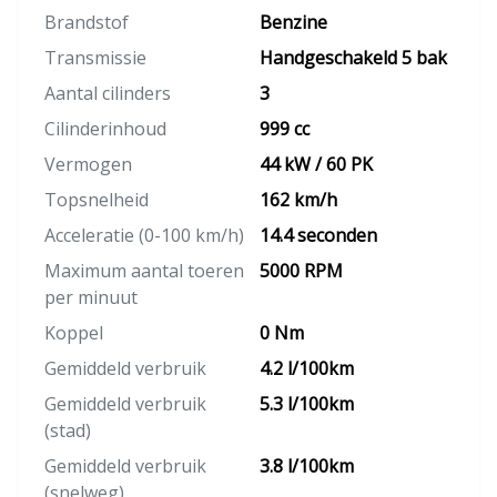
Brandstof
Benzine
Transmissie
Handgeschakeld 5 bak
Aantal cilinders
3
Cilinderinhoud
999 cc
Vermogen
44 kW / 60 PK
Topsnelheid
162 km/h
Acceleratie (0-100 km/h)
14.4 seconden
Maximum aantal toeren
5000 RPM
per minuut
Koppel
0 Nm
Gemiddeld verbruik
4.2 l/100km
Gemiddeld verbruik
5.3 l/100km
(stad)
Gemiddeld verbruik
3.8 l/100km
(snelweg)