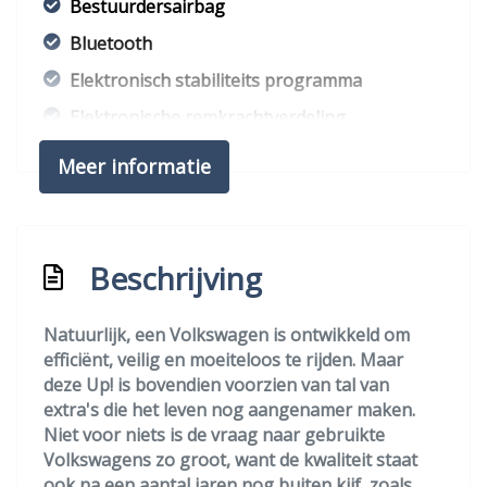
Bestuurdersairbag
Bluetooth
Elektronisch stabiliteits programma
Elektronische remkrachtverdeling
Hoofd airbag(s) voor
Meer informatie
Passagiersairbag
Zij airbag(s) voor
Exterieur
Beschrijving
Achterruitwisser
Natuurlijk, een Volkswagen is ontwikkeld om
efficiënt, veilig en moeiteloos te rijden. Maar
Buitenspiegels elektrisch verstel- en
deze Up! is bovendien voorzien van tal van
verwarmbaar
extra's die het leven nog aangenamer maken.
Buitenspiegels elektrisch verstelbaar
Niet voor niets is de vraag naar gebruikte
Volkswagens zo groot, want de kwaliteit staat
Buitenspiegels in carrosseriekleur
ook na een aantal jaren nog buiten kijf, zoals