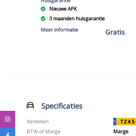
Huisgarantie
Nieuwe APK
3 maanden huisgarantie
Incl. Standaard occasion
Meer informatie
Gratis
afleverpakket
Specificaties
Kenteken
TZ45
NL
BTW of Marge
Marge