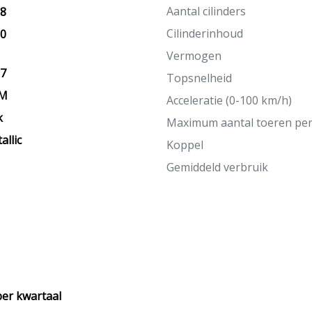
Aantal cilinders
18
Cilinderinhoud
10
Vermogen
27
Topsnelheid
KM
Acceleratie (0-100 km/h)
k
Maximum aantal toeren pe
allic
Koppel
Gemiddeld verbruik
per kwartaal