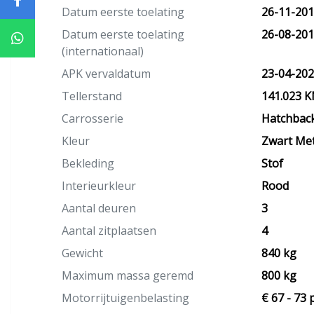
Datum eerste toelating
26-11-20
Datum eerste toelating
26-08-20
(internationaal)
APK vervaldatum
23-04-20
Tellerstand
141.023 
Carrosserie
Hatchbac
Kleur
Zwart Met
Bekleding
Stof
Interieurkleur
Rood
Aantal deuren
3
Aantal zitplaatsen
4
Gewicht
840 kg
Maximum massa geremd
800 kg
Motorrijtuigenbelasting
€ 67 - 73 