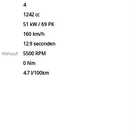
4
1242 cc
51 kW / 69 PK
160 km/h
12.9 seconden
r minuut
5500 RPM
0 Nm
4.7 l/100km