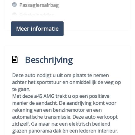
Passagiersairbag
Schakelpaddles
Zij airbag(s) voor
Meer informatie
Interieur
Achterbank in delen neerklapbaar
Beschrijving
Airco
Armsteun voor
Deze auto nodigt u uit om plaats te nemen
achter het sportstuur en onmiddellijk de weg op
Bestuurdersstoel in hoogte verstelbaar
te gaan.
Elektrische ramen voor en achter
Met deze a45 AMG trekt u op een positieve
manier de aandacht. De aandrijving komt voor
Kunstlederen bekleding
rekening van een benzinemotor en een
Passagiersstoel in hoogte verstelbaar
automatische transmissie. Deze auto verkoopt
Sportstoelen
zichzelf. Ga maar na: een elektrisch bediend
glazen panorama dak én een lederen interieur.
Sportstuur