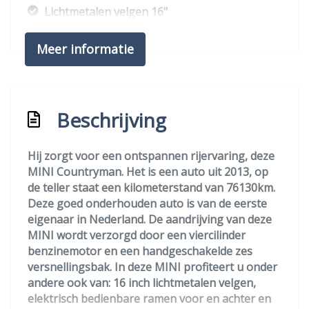
Lichtmetalen velgen 16"
Mistlampen voor
Meer informatie
Parkeersensor achter
Interieur
Beschrijving
Achterbank in delen neerklapbaar
Airco
Hij zorgt voor een ontspannen rijervaring, deze
Armsteun achter
MINI Countryman. Het is een auto uit 2013, op
de teller staat een kilometerstand van 76130km.
Binnenspiegel automatisch dimmend
Deze goed onderhouden auto is van de eerste
Buitentemperatuurmeter
eigenaar in Nederland. De aandrijving van deze
MINI wordt verzorgd door een viercilinder
Elektrische ramen voor en achter
benzinemotor en een handgeschakelde zes
Passagiersstoel in hoogte verstelbaar
versnellingsbak. In deze MINI profiteert u onder
andere ook van: 16 inch lichtmetalen velgen,
Stuur leder
elektrisch bedienbare ramen voor en achter en
Stuurbekrachtiging