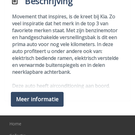
Beschrijving
Hoofd airbag(s) voor
Passagiersairbag
Movement that inspires, is de kreet bij Kia. Zo
veel inspiratie dat het merk in de top 3 van
Zij airbag(s) voor
favoriete merken staat. Met zijn benzinemotor
Exterieur
en handgeschakelde versnellingsbak is dit een
prima auto voor nog vele kilometers. In deze
Achterruitwisser
auto profiteert u onder andere ook van:
elektrisch bediende ramen, elektrisch verstelde
Afst. bed. voor centr. deurvergr
en verwarmde buitenspiegels en in delen
Buitenspiegel rechts
neerklapbare achterbank.
Buitenspiegels elektrisch verstel- en
Deze auto heeft airconditioning aan boord.
verwarmbaar
Natuurlijk behoren verstelbaar stuur en centrale
Buitenspiegels in carrosseriekleur
Meer informatie
deurvergrendeling met afstandsbediening ook
tot de uitrusting van deze complete auto.
Bumpers in carrosseriekleur
Centrale vergrendeling
In de Kia Picanto heeft uw veiligheid en die van
Home
uw omgeving prioriteit.
Centrale vergrendeling met
Zo is de auto ook voorzien van complete