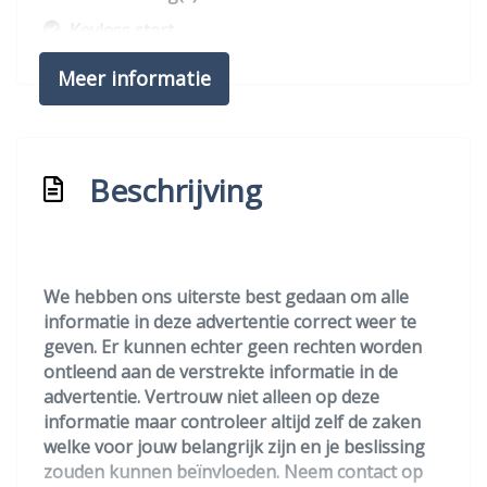
Keyless start
Passagiersairbag
Meer informatie
Zij airbag(s) voor
Exterieur
Beschrijving
Buitenspiegels elektrisch inklapbaar
Buitenspiegels elektrisch verstel- en
verwarmbaar
We hebben ons uiterste best gedaan om alle
Buitenspiegels in carrosseriekleur
informatie in deze advertentie correct weer te
Chroom delen exterieur
geven. Er kunnen echter geen rechten worden
ontleend aan de verstrekte informatie in de
Dimlichten automatisch
advertentie. Vertrouw niet alleen op deze
Extra getint glas achter
informatie maar controleer altijd zelf de zaken
welke voor jouw belangrijk zijn en je beslissing
Keyless entry
zouden kunnen beïnvloeden. Neem contact op
Led achterlichten