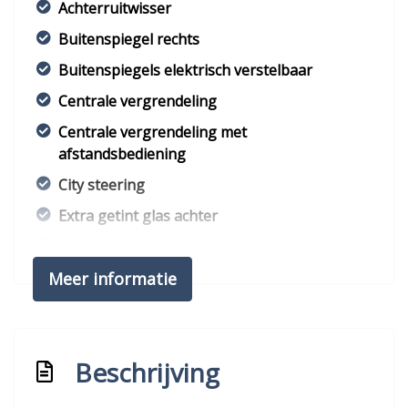
Achterruitwisser
Buitenspiegel rechts
Buitenspiegels elektrisch verstelbaar
Centrale vergrendeling
Centrale vergrendeling met
afstandsbediening
City steering
Extra getint glas achter
Getint glas
Meer informatie
Overige
Anti blokkeer systeem
Bestuurdersairbag
Beschrijving
Bluetooth