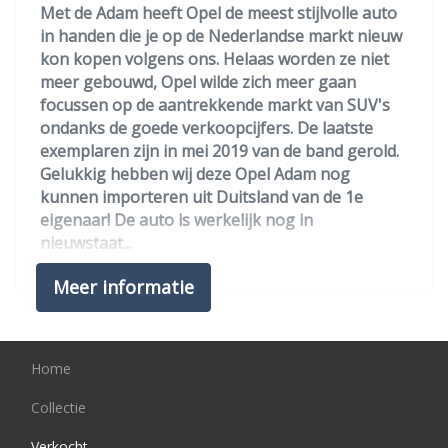
Elektronisch stabiliteits programma
Met de Adam heeft Opel de meest stijlvolle auto
in handen die je op de Nederlandse markt nieuw
Hoofd airbag(s) achter
kon kopen volgens ons. Helaas worden ze niet
Hoofd airbag(s) voor
meer gebouwd, Opel wilde zich meer gaan
focussen op de aantrekkende markt van SUV's
Passagiersairbag
ondanks de goede verkoopcijfers. De laatste
Zij airbag(s) voor
exemplaren zijn in mei 2019 van de band gerold.
Gelukkig hebben wij deze Opel Adam nog
Interieur
kunnen importeren uit Duitsland van de 1e
eigenaar! De auto is werkelijk nog in
Achterbank in delen neerklapbaar
nieuwstaat...
Achterbank in delen neerklapbaar
Meer informatie
De Opel Adam is gemaakt voor stadsgebruik en
Airco
voor snelweg gebruik. Hij is lekker wendbaar en
heeft een kleine draaicirkel, en door zijn
Elektrische ramen voor
compacte buitenmaten is hij eenvoudig in te
Home
Stuurbekrachtiging
parkeren dankzij het verkortte Opel Corsa
onderstel, het zicht is rondom dus zeer goed.
Stuurbekrachtiging snelheidsafhankelijk
Collectie
Verkocht