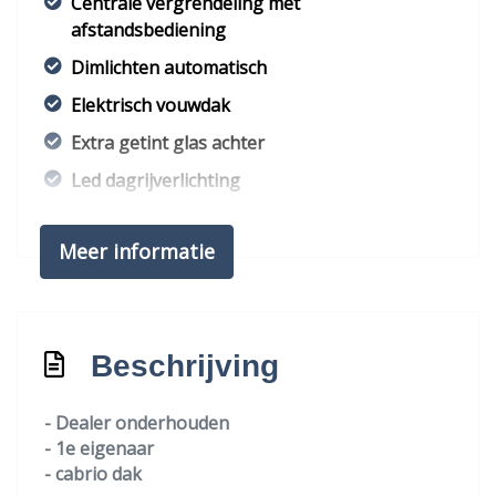
Centrale vergrendeling met
afstandsbediening
Dimlichten automatisch
Elektrisch vouwdak
Extra getint glas achter
Led dagrijverlichting
Speciale kleur
Meer informatie
Overige
Anti blokkeer systeem
Anti doorslip regeling
Beschrijving
Apple carplay/android auto
- Dealer onderhouden
Bestuurdersairbag
- 1e eigenaar
Bluetooth
- cabrio dak