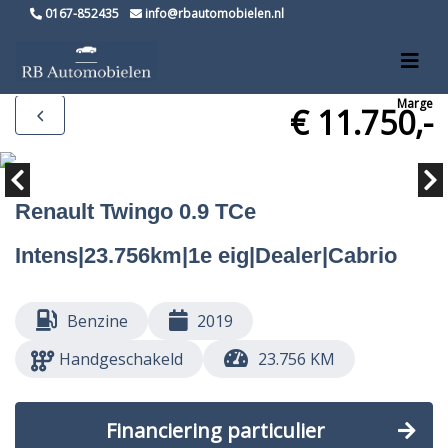
0167-852435
info@rbautomobielen.nl
Marge
€ 11.750,-
Renault Twingo 0.9 TCe
Intens|23.756km|1e eig|Dealer|Cabrio
Benzine
2019
Handgeschakeld
23.756 KM
Financiering particulier