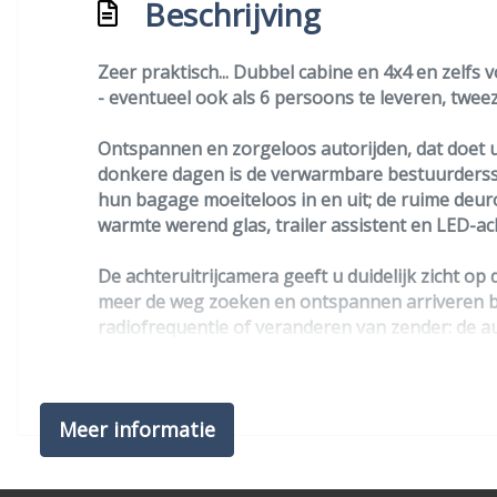
Beschrijving
Interieur
Airco
Zeer praktisch... Dubbel cabine en 4x4 en zelfs v
- eventueel ook als 6 persoons te leveren, twee
Bestuurdersstoel verwarmd
Comfortstoel(en)
Ontspannen en zorgeloos autorijden, dat doet u
donkere dagen is de verwarmbare bestuurderssto
Elektrisch verstelbare bestuurdersstoel
hun bagage moeiteloos in en uit; de ruime deuro
Elektrische ramen voor
warmte werend glas, trailer assistent en LED-ach
Extra verwarming interieur
De achteruitrijcamera geeft u duidelijk zicht op
Houten vloer in laadruimte
meer de weg zoeken en ontspannen arriveren bij 
radiofrequentie of veranderen van zender: de 
Interieurklimaat vooraf instelbaar
uit digitale radiozenders en een kristalheldere
Lederen versnellingspook
isofix-aansluiting en centrale deurvergrendelin
Middenarmsteun voor
Meer informatie
De geavanceerde technologie in deze Mercedes i
Stuur leder
een automatische co-piloot aan boord. Een belan
wanneer u achter het stuur in slaap dreigt te va
Stuur verstelbaar