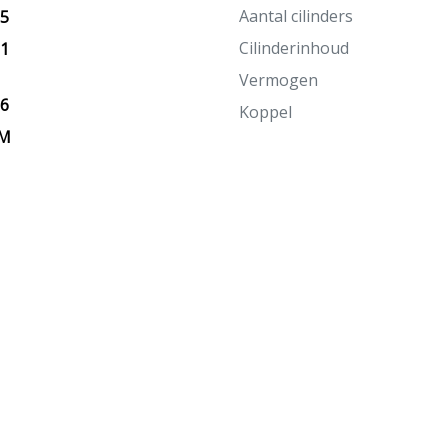
Aantal cilinders
25
Cilinderinhoud
21
Vermogen
26
Koppel
KM