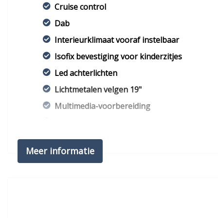
Cruise control
Dab
Interieurklimaat vooraf instelbaar
Isofix bevestiging voor kinderzitjes
Led achterlichten
Lichtmetalen velgen 19"
Multimedia-voorbereiding
Navigatiesysteem full map
Park distance control
Meer informatie
Parkeersensor voor en achter
Trekhaak
Tussenschot volledig
Zijschuifdeur rechts