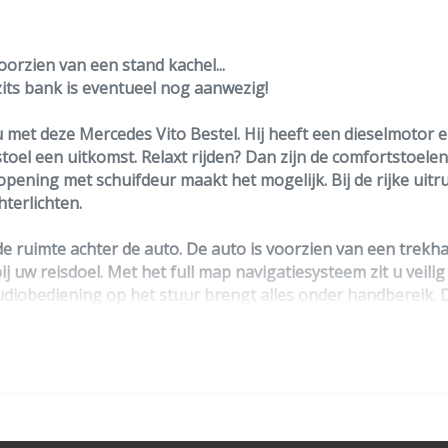
Warmtewerend glas
Zijschuifdeur rechts
oorzien van een stand kachel...
Overige
zits bank is eventueel nog aanwezig!
4x4-uitvoering
 met deze Mercedes Vito Bestel. Hij heeft een dieselmotor 
el een uitkomst. Relaxt rijden? Dan zijn de comfortstoelen
Anti blokkeer systeem
pening met schuifdeur maakt het mogelijk. Bij de rijke uitr
Anti doorslip regeling
terlichten.
Apple carplay/android auto
 de ruimte achter de auto. De auto is voorzien van een trek
Bestuurdersairbag
uw reisdoel. Met het full map navigatiesysteem zit u veili
audiobediening op het stuur brengt alles onder handbereik
Bluetooth
 geluidsweergave. Deze Mercedes is voorzien van regensensor,
Dodehoek detectie
g met afstandsbediening.
Elektronisch stabiliteits programma
s in staat om onderweg het verkeer om u heen te monitoren
Elektronische remkrachtverdeling
grijk veiligheidssysteem in deze auto is de vermoeidheidshe
llen. Dankzij veiligheidsvoorzieningen als dodehoekdetectie, 
Hoofd airbag(s) voor