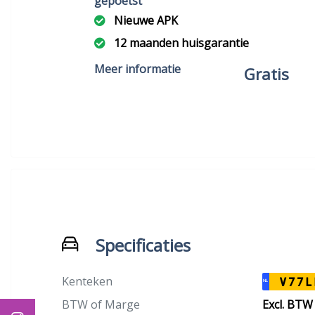
gepoetst
Nieuwe APK
12 maanden huisgarantie
12 maanden garantie inbegrepen
Meer informatie
Gratis
incl. met minimaal 6 maanden apk +
onderhoudsbeurt - Gratis
tenaamstelling en showroom
gepoetst
Specificaties
Kenteken
V77L
NL
BTW of Marge
Excl. BTW