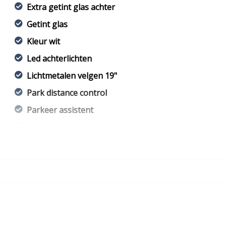
Extra getint glas achter
Getint glas
Kleur wit
Led achterlichten
Lichtmetalen velgen 19"
Park distance control
Parkeer assistent
Parkeersensor achter
Parkeersensor voor
Parkeersensor voor en achter
Ruitensproeiers/wisserbladen verwarmbaar
Sportvelgen
Trekhaak