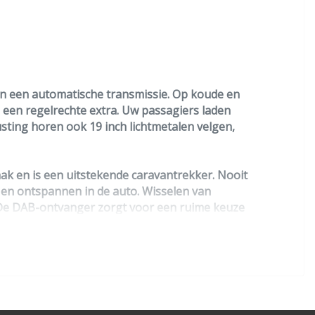
en een automatische transmissie. Op koude en
 een regelrechte extra. Uw passagiers laden
usting horen ook 19 inch lichtmetalen velgen,
haak en is een uitstekende caravantrekker. Nooit
g en ontspannen in de auto. Wisselen van
. De DAB-ontvanger zorgt voor een ruime keuze
 cruise control, airconditioning, lederen stuur,
 en er op te reageren. Zo hebt u als het ware
rkenning, die u een duidelijk signaal geeft
hill hold functie en