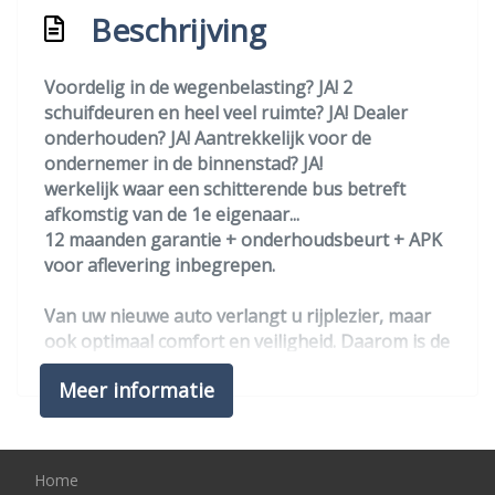
Centrale vergrendeling met
Beschrijving
afstandsbediening
Dakrails
Voordelig in de wegenbelasting? JA! 2
Kleur wit
schuifdeuren en heel veel ruimte? JA! Dealer
onderhouden? JA! Aantrekkelijk voor de
Mistlampen voor
ondernemer in de binnenstad? JA!
Parkeersensor achter
werkelijk waar een schitterende bus betreft
afkomstig van de 1e eigenaar...
Trekhaak
12 maanden garantie + onderhoudsbeurt + APK
Verwarmde voorruit
voor aflevering inbegrepen.
Zijschuifdeur links
Van uw nieuwe auto verlangt u rijplezier, maar
Zijschuifdeur rechts
ook optimaal comfort en veiligheid. Daarom is de
Ford Transit Connect de auto die u zoekt. Deze
Overige
Meer informatie
auto is bijna nieuw, ondanks dat hij uit 2019
komt; hij heeft slechts 15619 kilometer afgelegd.
Aanhanger assistent
De aandrijving van deze Ford wordt verzorgd
Anti blokkeer systeem
door een driecilinder benzinemotor en een
Home
handgeschakelde versnellingsbak met 6