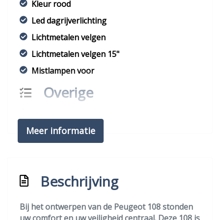
Kleur rood
Led dagrijverlichting
Lichtmetalen velgen
Lichtmetalen velgen 15"
Mistlampen voor
Overige
Anti blokkeer systeem
Meer informatie
Bestuurdersairbag
Bluetooth
Elektronisch stabiliteits programma
Beschrijving
Hoofd airbag(s) achter
Hoofd airbag(s) voor
Bij het ontwerpen van de Peugeot 108 stonden
Passagiersairbag
uw comfort en uw veiligheid centraal. Deze 108 is