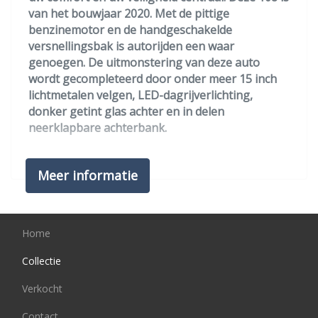
van het bouwjaar 2020. Met de pittige
Zij airbag(s) voor
benzinemotor en de handgeschakelde
Interieur
versnellingsbak is autorijden een waar
genoegen. De uitmonstering van deze auto
Achterbank in delen neerklapbaar
wordt gecompleteerd door onder meer 15 inch
lichtmetalen velgen, LED-dagrijverlichting,
Airco
donker getint glas achter en in delen
Bestuurdersstoel in hoogte verstelbaar
neerklapbare achterbank.
Elektrische ramen voor
Gemakkelijk en veilig is de bediening het audio-
Lederen versnellingspook
Meer informatie
installatiesysteem en het navigatiesysteem met
knoppen op het stuur. De audio-kwaliteit is
Stuur leder
geweldig, dankzij de DAB-ontvangst. Allicht is er
Stuurbekrachtiging
in deze auto ook airconditioning. U bent in deze
Home
Peugeot ook voorzien van lederen stuur,
centrale deurvergrendeling met
Collectie
afstandsbediening, boordcomputer en lederen
Verkocht
versnellingspook.
Contact