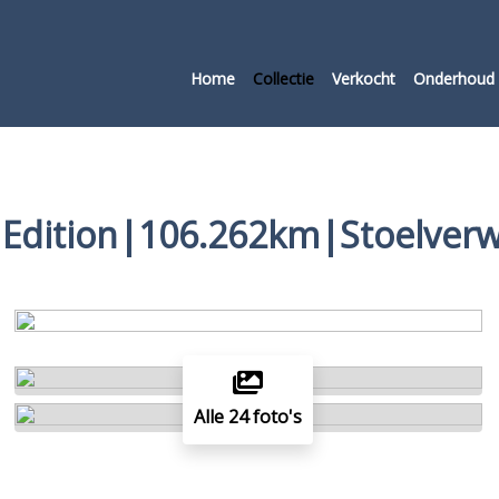
Home
Collectie
Verkocht
Onderhoud 
st Edition|106.262km|Stoelver
Alle 24 foto's