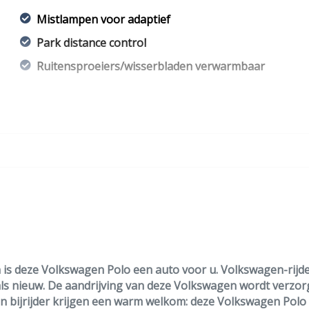
Mistlampen voor adaptief
Park distance control
Ruitensproeiers/wisserbladen verwarmbaar
Overige
Anti blokkeer systeem
Anti doorslip regeling
Bestuurdersairbag
Bluetooth
Brake assist system
Elektronisch stabiliteits programma
Elektronische remkrachtverdeling
n is deze Volkswagen Polo een auto voor u. Volkswagen-rij
als nieuw. De aandrijving van deze Volkswagen wordt verzor
Hoofd airbag(s) voor
n bijrijder krijgen een warm welkom: deze Volkswagen Polo