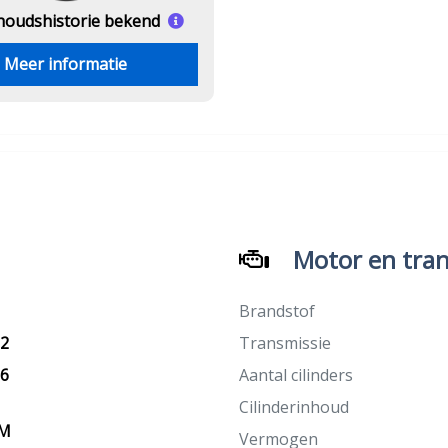
houds
historie bekend
Meer informatie
Motor en tran
Brandstof
22
Transmissie
16
Aantal cilinders
Cilinderinhoud
KM
Vermogen